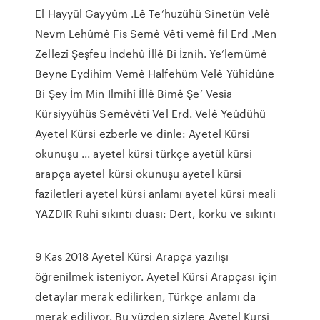
El Hayyül Gayyûm .Lê Te’huzühü Sinetün Velê
Nevm Lehûmê Fis Semê Vêti vemê fil Erd .Men
Zellezî Şeşfeu İndehû İllê Bi İznih. Ye’lemümê
Beyne Eydihîm Vemê Halfehüm Velê Yühîdûne
Bi Şey İm Min Ilmihî İllê Bimê Şe’ Vesia
Kürsiyyühüs Semêvêti Vel Erd. Velê Yeûdühü
Ayetel Kürsi ezberle ve dinle: Ayetel Kürsi
okunuşu ... ayetel kürsi türkçe ayetül kürsi
arapça ayetel kürsi okunuşu ayetel kürsi
faziletleri ayetel kürsi anlamı ayetel kürsi meali
YAZDIR Ruhi sıkıntı duası: Dert, korku ve sıkıntı
9 Kas 2018 Ayetel Kürsi Arapça yazılışı
öğrenilmek isteniyor. Ayetel Kürsi Arapçası için
detaylar merak edilirken, Türkçe anlamı da
merak ediliyor. Bu yüzden sizlere Ayetel Kursi