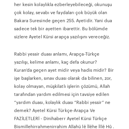
her kesin kolaylıkla ezberleyebileceği, okunuşu
çok kolay, sevabı ve faydaları çok büyük olan
Bakara Suresinde geçen 255. Ayetidir. Yani dua
sadece tek bir ayetten ibarettir. Bu bölümde
sizlere Ayetel Kürsi arapça yazılışını vereceğiz.
Rabbi yessir duası anlamı, Arapça-Türkçe
yazılışı, kelime anlamı, kaç defa okunur?
Kuran’da geçen ayet midir veya hadis midir? Bir
işe başlarken, sınav duası olarak da bilinen, zor,
kolay olmayan, müşkilatlı işlerin çözümü, Allah
tarafından yardım edilmesi için tavsiye edilen
“yardım duası, kolaylık duası “Rabbi yessir” ne
demek? Ayetel Kürsi Türkçe-Arapça Ve
FAZİLETLERİ - Dinihaberr Ayetel Kürsi Türkçe
Bismillehirrahmenirrahim Allahü lē İlēhe İllē Hû .