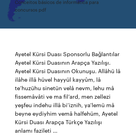
Conceitos básicos de informática para
concursos pdf
Ayetel Kürsi Duası Sponsorlu Bağlantılar
Ayetel Kürsi Duasının Arapça Yazılışı.
Ayetel Kürsi Duasının Okunuşu. Allâhü lâ
ilâhe illâ hüvel hayyül kayyûm, lâ
te’huzühu sinetün velâ nevm, lehu mâ
fissemâvâti ve ma fil’ard, men zellezi
yeşfeu indehu illâ bi’iznih, ya’lemü mâ
beyne eydiyhim vemâ halfehüm, Ayetel
Kürsi Duası Arapça Türkçe Yazılışı
anlamı fazileti ...