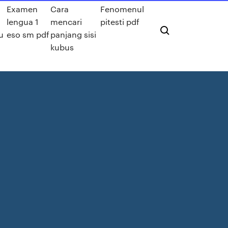
Examen
Cara
Fenomenul
lengua 1
mencari
pitesti pdf
u
eso sm pdf
panjang sisi
kubus