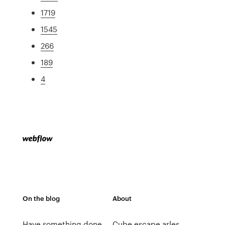
1719
1545
266
189
4
On the blog
About
Have something done
Cube escape arles