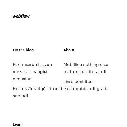
On the blog
About
Eski mısırda firavun
Metallica nothing else
mezarları hangisi
matters partitura pdf
olmuştur
Livro conflitos
Expressões algébricas 9
existenciais pdf gratis
ano pdf
Learn