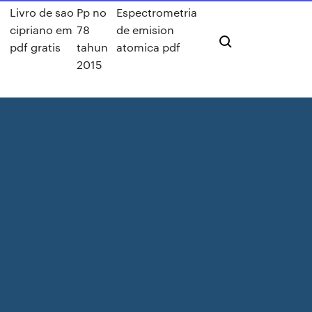
Livro de sao
Pp no
Espectrometria
cipriano em
78
de emision
pdf gratis
tahun
atomica pdf
2015